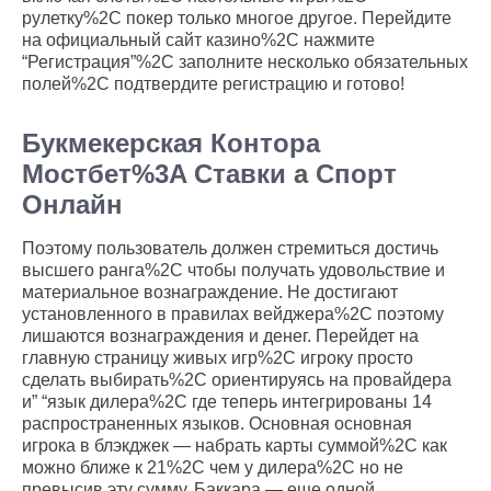
рулетку%2C покер только многое другое. Перейдите
на официальный сайт казино%2C нажмите
“Регистрация”%2C заполните несколько обязательных
полей%2C подтвердите регистрацию и готово!
Букмекерская Контора
Мостбет%3A Ставки а Спорт
Онлайн
Поэтому пользователь должен стремиться достичь
высшего ранга%2C чтобы получать удовольствие и
материальное вознаграждение. Не достигают
установленного в правилах вейджера%2C поэтому
лишаются вознаграждения и денег. Перейдет на
главную страницу живых игр%2C игроку просто
сделать выбирать%2C ориентируясь на провайдера
и” “язык дилера%2C где теперь интегрированы 14
распространенных языков. Основная основная
игрока в блэкджек — набрать карты суммой%2C как
можно ближе к 21%2C чем у дилера%2C но не
превысив эту сумму. Баккара — еще одной