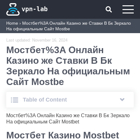
Home
›
Мостбет%3A Онлайн Казино же Ставки В Бк Зеркало
На официальным Сайт Mostbe
Last updated:
November 16, 2024
Мостбет%3A Онлайн
Казино же Ставки В Бк
Зеркало На официальным
Сайт Mostbe
Table of Сontent
Мостбет%3A Онлайн Казино же Ставки В Бк Зеркало
На официальным Сайт Mostbet
Мостбет Казино Mostbet