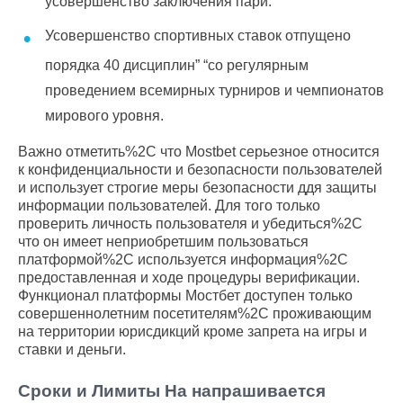
усовершенство заключения пари.
Усовершенство спортивных ставок отпущено
порядка 40 дисциплин” “со регулярным
проведением всемирных турниров и чемпионатов
мирового уровня.
Важно отметить%2C что Mostbet серьезное относится
к конфиденциальности и безопасности пользователей
и использует строгие меры безопасности ддя защиты
информации пользователей. Для того только
проверить личность пользователя и убедиться%2C
что он имеет неприобретшим пользоваться
платформой%2C используется информация%2C
предоставленная и ходе процедуры верификации.
Функционал платформы Мостбет доступен только
совершеннолетним посетителям%2C проживающим
на территории юрисдикций кроме запрета на игры и
ставки и деньги.
Сроки и Лимиты На напрашивается