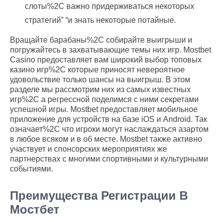
слоты%2C важно придерживаться некоторых
стратегий” “и знать некоторые потайные.
Вращайте барабаны%2C собирайте выигрыши и
погружайтесь в захватывающие темы них игр. Mostbet
Casino предоставляет вам широкий выбор топовых
казино игр%2C которые приносят невероятное
удовольствие только шансы на выигрыш. В этом
разделе мы рассмотрим них из самых известных
игр%2C а регрессной поделимся с ними секретами
успешной игры. Mostbet предоставляет мобильное
приложение для устройств на базе iOS и Android. Так
означает%2C что игроки могут наслаждаться азартом
в любое всяком и в об месте. Mostbet также активно
участвует и спонсорских мероприятиях же
партнерствах с многими спортивными и культурными
событиями.
Преимущества Регистрации В
Мостбет