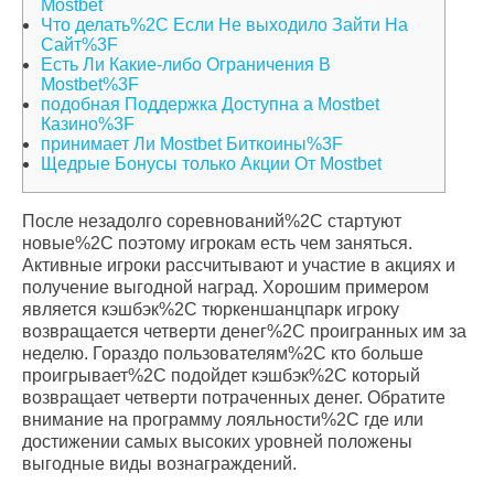
Mostbet
Что делать%2C Если Не выходило Зайти На
Сайт%3F
Есть Ли Какие-либо Ограничения В
Mostbet%3F
подобная Поддержка Доступна а Mostbet
Казино%3F
принимает Ли Mostbet Биткоины%3F
Щедрые Бонусы только Акции От Mostbet
После незадолго соревнований%2C стартуют
новые%2C поэтому игрокам есть чем заняться.
Активные игроки рассчитывают и участие в акциях и
получение выгодной наград. Хорошим примером
является кэшбэк%2C тюркеншанцпарк игроку
возвращается четверти денег%2C проигранных им за
неделю. Гораздо пользователям%2C кто больше
проигрывает%2C подойдет кэшбэк%2C который
возвращает четверти потраченных денег. Обратите
внимание на программу лояльности%2C где или
достижении самых высоких уровней положены
выгодные виды вознаграждений.