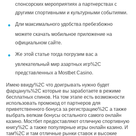
спонсорских мероприятиях а партнерствах с
другими спортивными и культурными событиями.
Дли максимального удобства пребезбожно
можете скачать мобильное приложение на
официальном сайте.
Же этой статье тогда погрузим вас а
увлекательный мир азартных игр%2C
представленных а Mostbet Casino.
Имею ввиду%2C что доигрывать нужно будет
фарцануть%2C которые вы заработаете в режиме
бесплатных спинов. На том этапе есть возможности
использовать промокод от партнеров для
приветственного бонуса за регистрацию%2C а также
выбрать велкам бонусы остального самого онлайн
казино. Мостбет предоставляют отличную спортивную
книгу%2C а также популярные игры онлайн казино. И
там%2C и там отличные рынки ставок и высокие