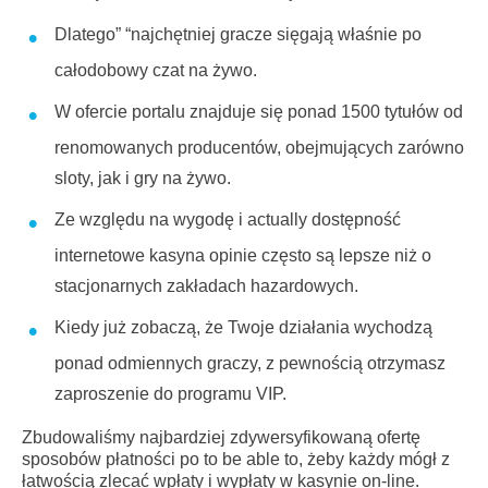
Dlatego” “najchętniej gracze sięgają właśnie po
całodobowy czat na żywo.
W ofercie portalu znajduje się ponad 1500 tytułów od
renomowanych producentów, obejmujących zarówno
sloty, jak i gry na żywo.
Ze względu na wygodę i actually dostępność
internetowe kasyna opinie często są lepsze niż o
stacjonarnych zakładach hazardowych.
Kiedy już zobaczą, że Twoje działania wychodzą
ponad odmiennych graczy, z pewnością otrzymasz
zaproszenie do programu VIP.
Zbudowaliśmy najbardziej zdywersyfikowaną ofertę
sposobów płatności po to be able to, żeby każdy mógł z
łatwością zlecać wpłaty i wypłaty w kasynie on-line.