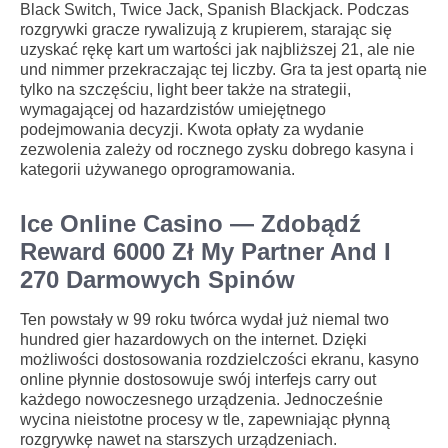
Black Switch, Twice Jack, Spanish Blackjack. Podczas
rozgrywki gracze rywalizują z krupierem, starając się
uzyskać rękę kart um wartości jak najbliższej 21, ale nie
und nimmer przekraczając tej liczby. Gra ta jest opartą nie
tylko na szczęściu, light beer także na strategii,
wymagającej od hazardzistów umiejętnego
podejmowania decyzji. Kwota opłaty za wydanie
zezwolenia zależy od rocznego zysku dobrego kasyna i
kategorii używanego oprogramowania.
Ice Online Casino — Zdobądź
Reward 6000 Zł My Partner And I
270 Darmowych Spinów
Ten powstały w 99 roku twórca wydał już niemal two
hundred gier hazardowych on the internet. Dzięki
możliwości dostosowania rozdzielczości ekranu, kasyno
online płynnie dostosowuje swój interfejs carry out
każdego nowoczesnego urządzenia. Jednocześnie
wycina nieistotne procesy w tle, zapewniając płynną
rozgrywkę nawet na starszych urządzeniach.