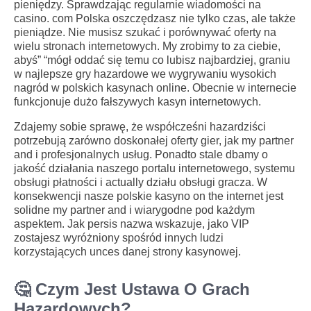
pieniędzy. Sprawdzając regularnie wiadomości na
casino. com Polska oszczędzasz nie tylko czas, ale także
pieniądze. Nie musisz szukać i porównywać oferty na
wielu stronach internetowych. My zrobimy to za ciebie,
abyś” “mógł oddać się temu co lubisz najbardziej, graniu
w najlepsze gry hazardowe we wygrywaniu wysokich
nagród w polskich kasynach online. Obecnie w internecie
funkcjonuje dużo fałszywych kasyn internetowych.
Zdajemy sobie sprawę, że współcześni hazardziści
potrzebują zarówno doskonałej oferty gier, jak my partner
and i profesjonalnych usług. Ponadto stale dbamy o
jakość działania naszego portalu internetowego, systemu
obsługi płatności i actually działu obsługi gracza. W
konsekwencji nasze polskie kasyno on the internet jest
solidne my partner and i wiarygodne pod każdym
aspektem. Jak persis nazwa wskazuje, jako VIP
zostajesz wyróżniony spośród innych ludzi
korzystających unces danej strony kasynowej.
🤔 Czym Jest Ustawa O Grach
Hazardowych?