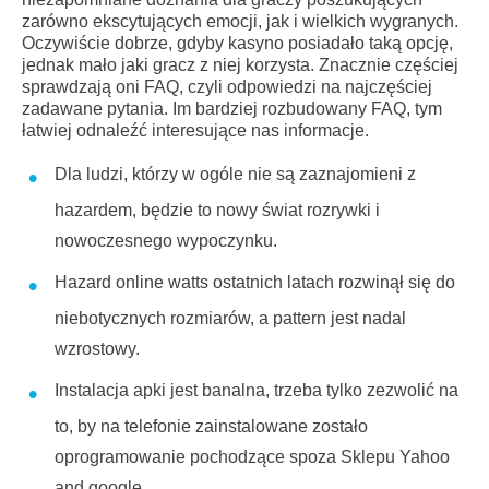
zarówno ekscytujących emocji, jak i wielkich wygranych.
Oczywiście dobrze, gdyby kasyno posiadało taką opcję,
jednak mało jaki gracz z niej korzysta. Znacznie częściej
sprawdzają oni FAQ, czyli odpowiedzi na najczęściej
zadawane pytania. Im bardziej rozbudowany FAQ, tym
łatwiej odnaleźć interesujące nas informacje.
Dla ludzi, którzy w ogóle nie są zaznajomieni z
hazardem, będzie to nowy świat rozrywki i
nowoczesnego wypoczynku.
Hazard online watts ostatnich latach rozwinął się do
niebotycznych rozmiarów, a pattern jest nadal
wzrostowy.
Instalacja apki jest banalna, trzeba tylko zezwolić na
to, by na telefonie zainstalowane zostało
oprogramowanie pochodzące spoza Sklepu Yahoo
and google.