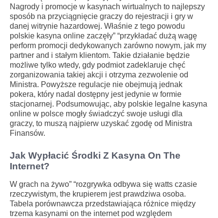
Nagrody i promocje w kasynach wirtualnych to najlepszy
sposób na przyciągnięcie graczy do rejestracji i gry w
danej witrynie hazardowej. Właśnie z tego powodu
polskie kasyna online zaczęły” “przykładać dużą wagę
perform promocji dedykowanych zarówno nowym, jak my
partner and i stałym klientom. Takie działanie będzie
możliwe tylko wtedy, gdy podmiot zadeklaruje chęć
zorganizowania takiej akcji i otrzyma zezwolenie od
Ministra. Powyższe regulacje nie obejmują jednak
pokera, który nadal dostępny jest jedynie w formie
stacjonarnej. Podsumowując, aby polskie legalne kasyna
online w polsce mogły świadczyć swoje usługi dla
graczy, to muszą najpierw uzyskać zgodę od Ministra
Finansów.
Jak Wypłacić Środki Z Kasyna On The
Internet?
W grach na żywo” “rozgrywka odbywa się watts czasie
rzeczywistym, the krupierem jest prawdziwa osoba.
Tabela porównawcza przedstawiająca różnice między
trzema kasynami on the internet pod względem