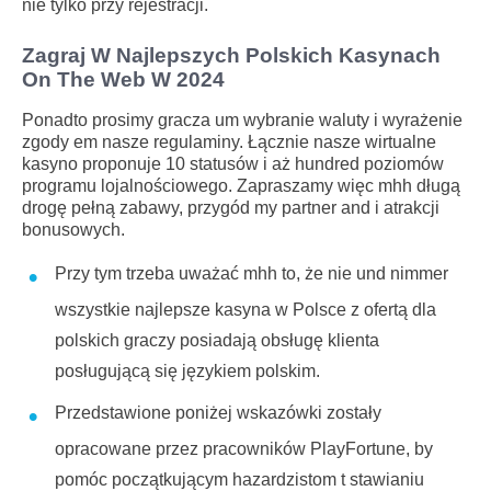
nie tylko przy rejestracji.
Zagraj W Najlepszych Polskich Kasynach
On The Web W 2024
Ponadto prosimy gracza um wybranie waluty i wyrażenie
zgody em nasze regulaminy. Łącznie nasze wirtualne
kasyno proponuje 10 statusów i aż hundred poziomów
programu lojalnościowego. Zapraszamy więc mhh długą
drogę pełną zabawy, przygód my partner and i atrakcji
bonusowych.
Przy tym trzeba uważać mhh to, że nie und nimmer
wszystkie najlepsze kasyna w Polsce z ofertą dla
polskich graczy posiadają obsługę klienta
posługującą się językiem polskim.
Przedstawione poniżej wskazówki zostały
opracowane przez pracowników PlayFortune, by
pomóc początkującym hazardzistom t stawianiu