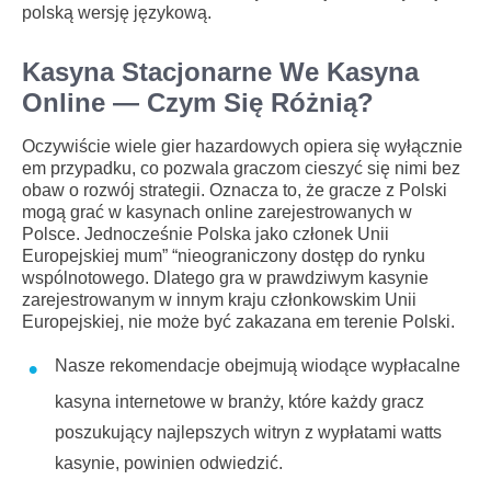
polską wersję językową.
Kasyna Stacjonarne We Kasyna
Online — Czym Się Różnią?
Oczywiście wiele gier hazardowych opiera się wyłącznie
em przypadku, co pozwala graczom cieszyć się nimi bez
obaw o rozwój strategii. Oznacza to, że gracze z Polski
mogą grać w kasynach online zarejestrowanych w
Polsce. Jednocześnie Polska jako członek Unii
Europejskiej mum” “nieograniczony dostęp do rynku
wspólnotowego. Dlatego gra w prawdziwym kasynie
zarejestrowanym w innym kraju członkowskim Unii
Europejskiej, nie może być zakazana em terenie Polski.
Nasze rekomendacje obejmują wiodące wypłacalne
kasyna internetowe w branży, które każdy gracz
poszukujący najlepszych witryn z wypłatami watts
kasynie, powinien odwiedzić.