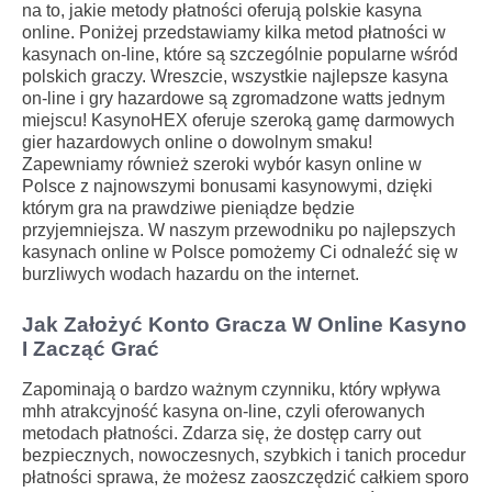
na to, jakie metody płatności oferują polskie kasyna
online. Poniżej przedstawiamy kilka metod płatności w
kasynach on-line, które są szczególnie popularne wśród
polskich graczy. Wreszcie, wszystkie najlepsze kasyna
on-line i gry hazardowe są zgromadzone watts jednym
miejscu! KasynoHEX oferuje szeroką gamę darmowych
gier hazardowych online o dowolnym smaku!
Zapewniamy również szeroki wybór kasyn online w
Polsce z najnowszymi bonusami kasynowymi, dzięki
którym gra na prawdziwe pieniądze będzie
przyjemniejsza. W naszym przewodniku po najlepszych
kasynach online w Polsce pomożemy Ci odnaleźć się w
burzliwych wodach hazardu on the internet.
Jak Założyć Konto Gracza W Online Kasyno
I Zacząć Grać
Zapominają o bardzo ważnym czynniku, który wpływa
mhh atrakcyjność kasyna on-line, czyli oferowanych
metodach płatności. Zdarza się, że dostęp carry out
bezpiecznych, nowoczesnych, szybkich i tanich procedur
płatności sprawa, że możesz zaoszczędzić całkiem sporo