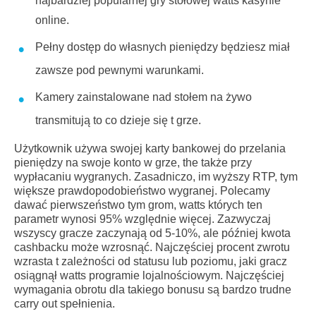
najbardziej popularnej gry stołowej watts kasynie
online.
Pełny dostęp do własnych pieniędzy będziesz miał
zawsze pod pewnymi warunkami.
Kamery zainstalowane nad stołem na żywo
transmitują to co dzieje się t grze.
Użytkownik używa swojej karty bankowej do przelania
pieniędzy na swoje konto w grze, the także przy
wypłacaniu wygranych. Zasadniczo, im wyższy RTP, tym
większe prawdopodobieństwo wygranej. Polecamy
dawać pierwszeństwo tym grom, watts których ten
parametr wynosi 95% względnie więcej. Zazwyczaj
wszyscy gracze zaczynają od 5-10%, ale później kwota
cashbacku może wzrosnąć. Najczęściej procent zwrotu
wzrasta t zależności od statusu lub poziomu, jaki gracz
osiągnął watts programie lojalnościowym. Najczęściej
wymagania obrotu dla takiego bonusu są bardzo trudne
carry out spełnienia.