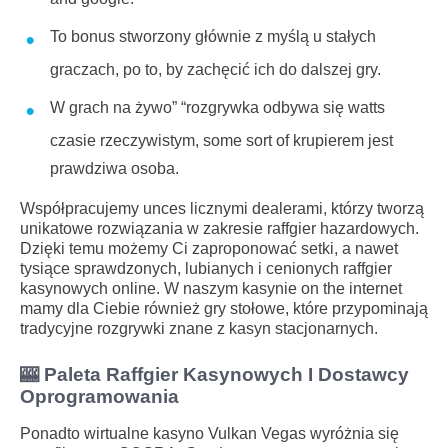
To bonus stworzony głównie z myślą u stałych
graczach, po to, by zachęcić ich do dalszej gry.
W grach na żywo” “rozgrywka odbywa się watts
czasie rzeczywistym, some sort of krupierem jest
prawdziwa osoba.
Współpracujemy unces licznymi dealerami, którzy tworzą
unikatowe rozwiązania w zakresie raffgier hazardowych.
Dzięki temu możemy Ci zaproponować setki, a nawet
tysiące sprawdzonych, lubianych i cenionych raffgier
kasynowych online. W naszym kasynie on the internet
mamy dla Ciebie również gry stołowe, które przypominają
tradycyjne rozgrywki znane z kasyn stacjonarnych.
🎰 Paleta Raffgier Kasynowych I Dostawcy
Oprogramowania
Ponadto wirtualne kasyno Vulkan Vegas wyróżnia się