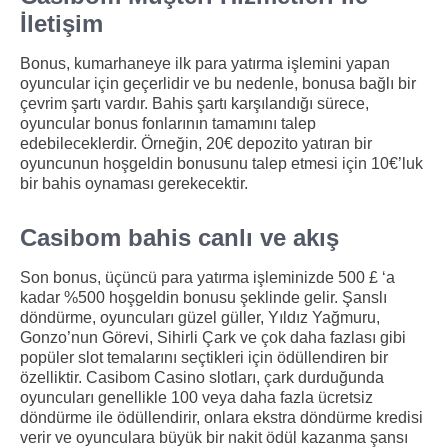
İletişim
Bonus, kumarhaneye ilk para yatırma işlemini yapan
oyuncular için geçerlidir ve bu nedenle, bonusa bağlı bir
çevrim şartı vardır. Bahis şartı karşılandığı sürece,
oyuncular bonus fonlarının tamamını talep
edebileceklerdir. Örneğin, 20€ depozito yatıran bir
oyuncunun hoşgeldin bonusunu talep etmesi için 10€’luk
bir bahis oynaması gerekecektir.
Casibom bahis canlı ve akış
Son bonus, üçüncü para yatırma işleminizde 500 £ ‘a
kadar %500 hoşgeldin bonusu şeklinde gelir. Şanslı
döndürme, oyuncuları güzel güller, Yıldız Yağmuru,
Gonzo’nun Görevi, Sihirli Çark ve çok daha fazlası gibi
popüler slot temalarını seçtikleri için ödüllendiren bir
özelliktir. Casibom Casino slotları, çark durduğunda
oyuncuları genellikle 100 veya daha fazla ücretsiz
döndürme ile ödüllendirir, onlara ekstra döndürme kredisi
verir ve oyunculara büyük bir nakit ödül kazanma şansı