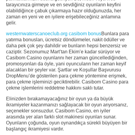
tarayıcınıza girmeye ve en sevdiğiniz oyunların keyfini
olabildiğince çabuk çıkarmaya hazır olduğunuzda, her
zaman en yeni ve en iyilere erişebileceğiniz anlamına
gelir.
westernwaterscanoeclub.org casibom bonus
Bunlara para
yatırma bonusları, ücretsiz döndürmeler, nakit ödüller ve
daha pek çok şey dahildir ve bunların hepsi benzersiz ve
caziptir. Sezonumuz Mart’tan Ekim’e kadar sürüyor ve
Casibom Casino oyunlarını her zaman güncellediğinden,
promosyonları da öyle, yani oyuncuların her zaman keyif
alacakları bir şeyler var. Şartlar ve Koşullar Başvurusu
DropMenu’de gösterilen para çekme yöntemine erişmek,
para çekme işleminizi geciktirebilir. Casibom Casino para
çekme işlemlerini reddetme hakkını saklı tutar.
Elinizden bırakamayacağınız bir oyun ya da büyük
ikramiyeler kazanmanızı sağlayacak bir oyun arıyorsanız,
seçenekler sonsuzdur. Casibom Casino, en iyiler
arasında yer alan farklı slot makinesi oyunları sunar.
Oyunların çoğunda, oyun oynandıkça sürekli büyüyen bir
başlangıç ikramiyesi vardır.