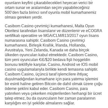
oyunların keyfini çıkarabilecekleri heyecan verici bir
ortam sunar ve aralarından seçim yapabileceğiniz
500’den fazla birinci sınıf oyunla mobil kumarhanemiz
olması gereken yerdir.
Casibom Casino çevrimiçi kumarhanesi, Malta Oyun
Otoritesi tarafından lisanslanır ve düzenlenir ve eCOGRA
sertifikalı operatöre ve MGA/CLM/813/2017 oyun lisans
numarasına sahiptir. Casibom Casino çevrimiçi
kumarhanesi, Birleşik Krallık, İrlanda, Hollanda,
Avustralya, Yeni Zelanda, Kanada ve daha birçok
ülkeden oyuncuları kabul etmektedir. Casibom Casino,
tüm yeni oyuncuları €/£/$20 bedava fişli hoşgeldin
bonusu teklifiyle karşılar. Casino, Android ve IOS mobil
casino uygulamalarıyla birlikte kendi temasına sahiptir.
Casibom Casino, üçüncü taraf işlemcilere ihtiyaç
duyulmadığından kumarhane için para yatırma işlemini
bir esinti haline getiren Bitcoin de dahil olmak üzere çoğu
ödeme şeklini kabul eder. Casibom Casino, para
yatırırken veya çekerken müşterilerden herhangi bir ücret
talep etmez, bu da oyuncuların her zaman paralarının
karşılığını en iyi şekilde almalarını sağlar.