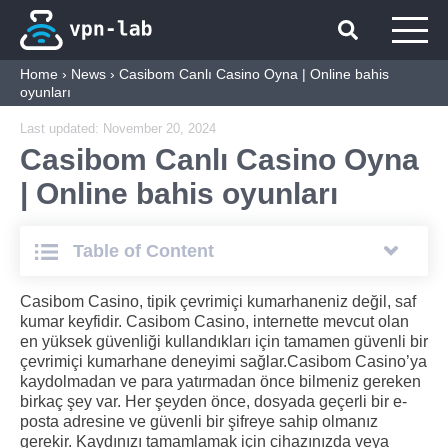
Home
›
News
›
Casibom Canlı Casino Oyna | Online bahis
oyunları
Last updated:
November 20, 2024
Casibom Canlı Casino Oyna
| Online bahis oyunları
Table of Сontent
Casibom Casino, tipik çevrimiçi kumarhaneniz değil, saf
kumar keyfidir. Casibom Casino, internette mevcut olan
en yüksek güvenliği kullandıkları için tamamen güvenli bir
çevrimiçi kumarhane deneyimi sağlar.Casibom Casino’ya
kaydolmadan ve para yatırmadan önce bilmeniz gereken
birkaç şey var. Her şeyden önce, dosyada geçerli bir e-
posta adresine ve güvenli bir şifreye sahip olmanız
gerekir. Kaydınızı tamamlamak için cihazınızda veya