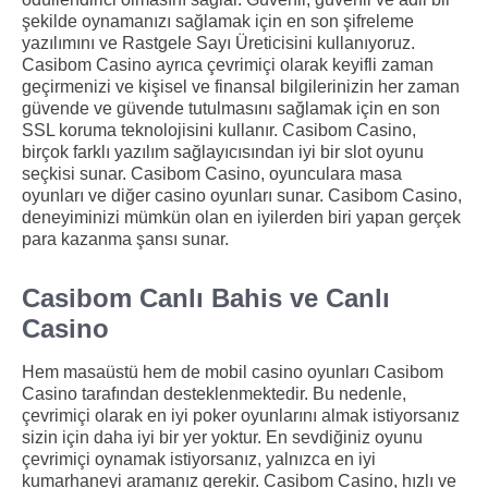
şekilde oynamanızı sağlamak için en son şifreleme
yazılımını ve Rastgele Sayı Üreticisini kullanıyoruz.
Casibom Casino ayrıca çevrimiçi olarak keyifli zaman
geçirmenizi ve kişisel ve finansal bilgilerinizin her zaman
güvende ve güvende tutulmasını sağlamak için en son
SSL koruma teknolojisini kullanır. Casibom Casino,
birçok farklı yazılım sağlayıcısından iyi bir slot oyunu
seçkisi sunar. Casibom Casino, oyunculara masa
oyunları ve diğer casino oyunları sunar. Casibom Casino,
deneyiminizi mümkün olan en iyilerden biri yapan gerçek
para kazanma şansı sunar.
Casibom Canlı Bahis ve Canlı
Casino
Hem masaüstü hem de mobil casino oyunları Casibom
Casino tarafından desteklenmektedir. Bu nedenle,
çevrimiçi olarak en iyi poker oyunlarını almak istiyorsanız
sizin için daha iyi bir yer yoktur. En sevdiğiniz oyunu
çevrimiçi oynamak istiyorsanız, yalnızca en iyi
kumarhaneyi aramanız gerekir. Casibom Casino, hızlı ve