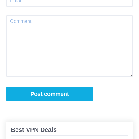
Best VPN Deals