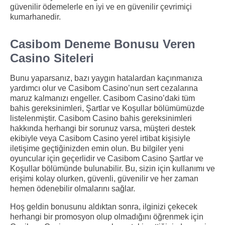
güvenilir ödemelerle en iyi ve en güvenilir çevrimiçi
kumarhanedir.
Casibom Deneme Bonusu Veren
Casino Siteleri
Bunu yaparsanız, bazı yaygın hatalardan kaçınmanıza
yardımcı olur ve Casibom Casino’nun sert cezalarına
maruz kalmanızı engeller. Casibom Casino’daki tüm
bahis gereksinimleri, Şartlar ve Koşullar bölümümüzde
listelenmiştir. Casibom Casino bahis gereksinimleri
hakkında herhangi bir sorunuz varsa, müşteri destek
ekibiyle veya Casibom Casino yerel irtibat kişisiyle
iletişime geçtiğinizden emin olun. Bu bilgiler yeni
oyuncular için geçerlidir ve Casibom Casino Şartlar ve
Koşullar bölümünde bulunabilir. Bu, sizin için kullanımı ve
erişimi kolay olurken, güvenli, güvenilir ve her zaman
hemen ödenebilir olmalarını sağlar.
Hoş geldin bonusunu aldıktan sonra, ilginizi çekecek
herhangi bir promosyon olup olmadığını öğrenmek için