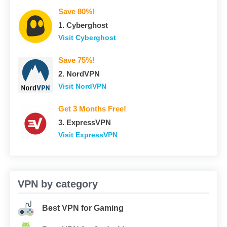
Save 80%!
1. Сyberghost
Visit Сyberghost
Save 75%!
2. NordVPN
Visit NordVPN
Get 3 Months Free!
3. ExpressVPN
Visit ExpressVPN
VPN by category
Best VPN for Gaming