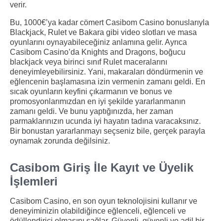
verir.
Bu, 1000€’ya kadar cömert Casibom Casino bonuslarıyla
Blackjack, Rulet ve Bakara gibi video slotları ve masa
oyunlarını oynayabileceğiniz anlamına gelir. Ayrıca
Casibom Casino’da Knights and Dragons, boğucu
blackjack veya birinci sınıf Rulet maceralarını
deneyimleyebilirsiniz. Yani, makaraları döndürmenin ve
eğlencenin başlamasına izin vermenin zamanı geldi. En
sıcak oyunların keyfini çıkarmanın ve bonus ve
promosyonlarımızdan en iyi şekilde yararlanmanın
zamanı geldi. Ve bunu yaptığınızda, her zaman
parmaklarınızın ucunda iyi hayatın tadına varacaksınız.
Bir bonustan yararlanmayı seçseniz bile, gerçek parayla
oynamak zorunda değilsiniz.
Casibom Giriş İle Kayıt ve Üyelik
İşlemleri
Casibom Casino, en son oyun teknolojisini kullanır ve
deneyiminizin olabildiğince eğlenceli, eğlenceli ve
ödüllendirici olmasını sağlar. Güvenli, güvenli ve adil bir