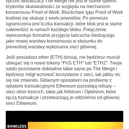
sprzed aktualizacji The Merge nie jest w stanie spełnić
kryteriów skalowalności ze względu na mechanizm
konsensusu Proof of Work. Blockchain typu Proof of Work
trudniej się skaluje z wielu powodów. Po pierwsze
ograniczona jest liczba transakcji, które blok jest w stanie
zatwierdzić w ramach każdego bloku. Połączenie
reprezentuje formalne przyjęcie łańcucha śledzącego
jako nowej warstwy konsensusu w stosunku do
pierwotnej warstwy wykonania sieci głównej.
Jeśli posiadasz ether (ETH) dzisiaj, nie będziesz musiał
ubiegać się o nowe tokeny “PoS ETH” lub “ETH2”. Twoje
saldo pozostanie dokładnie takie samo po The Merge i
będziesz mógł wznowić korzystanie z sieci, tak jakby nic
się nie zmieniło. Głównym sposobem na problemy z
opłatami transakcyjnymi Ethereum pozostają rollupy –
sieci stron trzecich, takie jak Arbitrum i Optimism, które
łączą transakcje i przetwarzają je oddzielnie od głównej
sieci Ethereum.