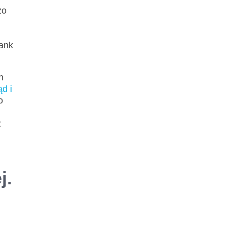
zo
ank
h
d i
o
z
j.