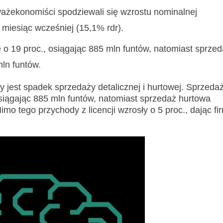
ważekonomiści spodziewali się wzrostu nominalnej
 miesiąc wcześniej (15,1% rdr).
 o 19 proc., osiągając 885 mln funtów, natomiast sprze
mln funtów.
est spadek sprzedaży detalicznej i hurtowej. Sprzeda
 osiągając 885 mln funtów, natomiast sprzedaż hurtowa
mo tego przychody z licencji wzrosły o 5 proc., dając fi