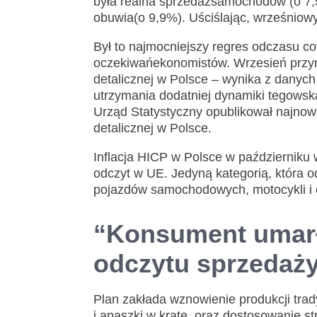
była realna sprzedażsamochodów (o 7,5
obuwia(o 9,9%). Uściślając, wrześniowy
Był to najmocniejszy regres odczasu cov
oczekiwańekonomistów. Wrzesień przy
detalicznej w Polsce – wynika z danych
utrzymania dodatniej dynamiki tegowsk
Urząd Statystyczny opublikował najno
detalicznej w Polsce.
Inflacja HICP w Polsce w październiku 
odczyt w UE. Jedyną kategorią, która o
pojazdów samochodowych, motocykli i c
“Konsument umarł
odczytu sprzedaży
Plan zakłada wznowienie produkcji trady
i apaszki w kratę, oraz dostosowanie s