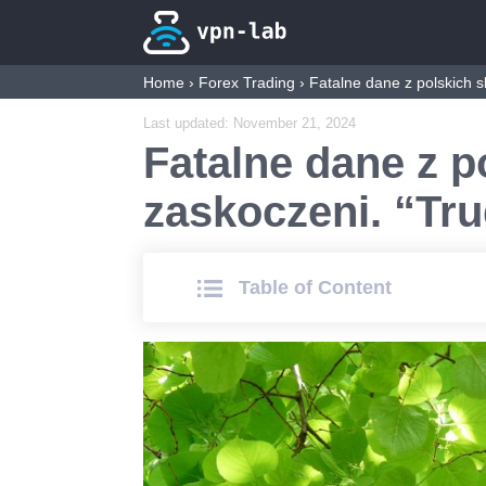
Home
›
Forex Trading
›
Fatalne dane z polskich 
Last updated:
November 21, 2024
Fatalne dane z p
zaskoczeni. “Tr
Table of Сontent