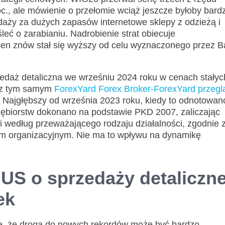
c., ale mówienie o przełomie wciąż jeszcze byłoby bard
aży za dużych zapasów internetowe sklepy z odzieżą i
 o zarabianiu. Nadrobienie strat obiecuje
en znów stał się wyższy od celu wyznaczonego przez B
aż detaliczna we wrześniu 2024 roku w cenach stałyc
u z tym samym
ForexYard Forex Broker-ForexYard przeglą
Najgłębszy od września 2023 roku, kiedy to odnotowan
iębiorstw dokonano na podstawie PKD 2007, zaliczając
ii według przeważającego rodzaju działalności, zgodnie 
m organizacyjnym. Nie ma to wpływu na dynamikę
S o sprzedaży detaliczne
ek
ię, że droga do nowych rekordów może być bardzo