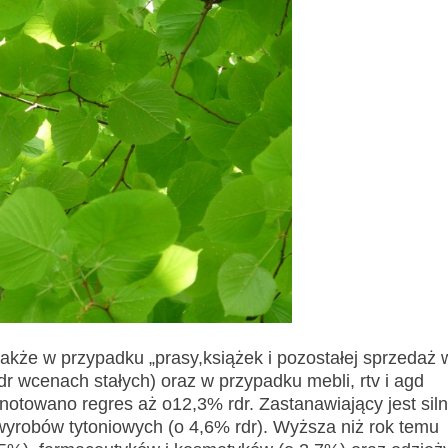
kże w przypadku „prasy,książek i pozostałej sprzedaż 
r wcenach stałych) oraz w przypadku mebli, rtv i agd
dnotowano regres aż o12,3% rdr. Zastanawiający jest sil
yrobów tytoniowych (o 4,6% rdr). Wyższa niż rok temu