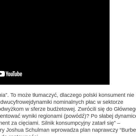
nia”. To może tłumaczyć, dlaczego polski konsument nie
 dwucyfrowejdynamiki nominalnych płac w sektorze
odwyżkom w sferze budżetowej. Zwrócili się do Główneg
entować wyniki regionami (powódź)? Po słabej dynamic
t za cięciami. Silnik konsumpcyjny zatarł się” –
erry Joshua Schulman wprowadza plan naprawczy “Burbe