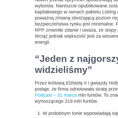
wyboista. Nareszcie opublikowane zosta
kapitałowego w ramach pakietu Listing 
poważną zmianą obniżającą poziom regu
bezpieczeństwa rynku jest minimalne. Po
RPP zmieniło zdanie i uważa, że stopy 
Wciąż jednak większość jest za wiose
energii.
“Jeden z najgorsz
widzieliśmy”
Przez królową Elżbietę II i gwiazdy H
podaje, że firma odnotowała stratę p
Podcast – 31 marca
mln funtów. To zn
wynoszącego 219 mln funtów.
W podobnym tonie wypowiadają się