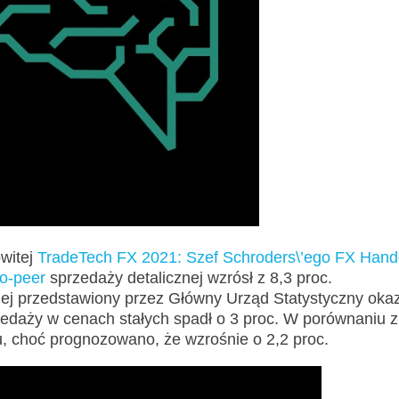
owitej
TradeTech FX 2021: Szef Schroders\’ego FX Hand
to-peer
sprzedaży detalicznej wzrósł z 8,3 proc.
ej przedstawiony przez Główny Urząd Statystyczny oka
edaży w cenach stałych spadł o 3 proc. W porównaniu z
, choć prognozowano, że wzrośnie o 2,2 proc.