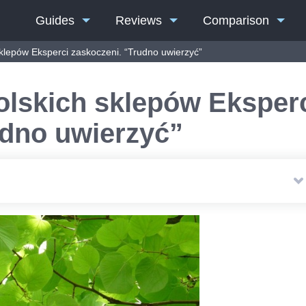
Guides
Reviews
Comparison
sklepów Eksperci zaskoczeni. “Trudno uwierzyć”
olskich sklepów Eksper
udno uwierzyć”