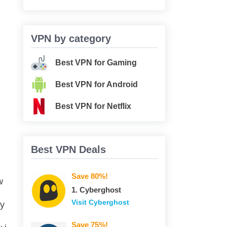
VPN by category
Best VPN for Gaming
Best VPN for Android
Best VPN for Netflix
Best VPN Deals
Save 80%!
w
1. Сyberghost
Visit Сyberghost
ny
Save 75%!