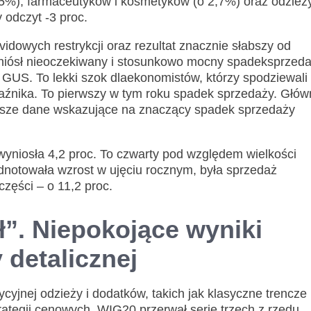
%), farmaceutyków i kosmetyków (o 2,7%) oraz odzieży
 odczyt -3 proc.
idowych restrykcji oraz rezultat znacznie słabszy od
niósł nieoczekiwany i stosunkowo mocny spadeksprzed
 GUS. To lekki szok dlaekonomistów, którzy spodziewali 
aźnika. To pierwszy w tym roku spadek sprzedaży. Głów
wsze dane wskazujące na znaczący spadek sprzedaży
wyniosła 4,2 proc. To czwarty pod względem wielkości
dnotowała wzrost w ujęciu rocznym, była sprzedaż
zęści – o 11,2 proc.
”. Niepokojące wyniki
 detalicznej
cyjnej odzieży i dodatków, takich jak klasyczne trencze
trategii cenowych. WIG20 przerwał serię trzech z rzędu