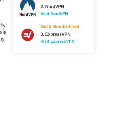
 i
2. NordVPN
Visit NordVPN
aży
Get 3 Months Free!
się
3. ExpressVPN
ny
Visit ExpressVPN