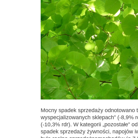
Mocny spadek sprzedaży odnotowano ta
wyspecjalizowanych sklepach” (-8,9% rd
(-10,3% rdr). W kategorii „pozostałe” o
spadek sprzedaży żywności, napojów iw