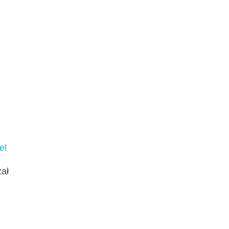
el
zał