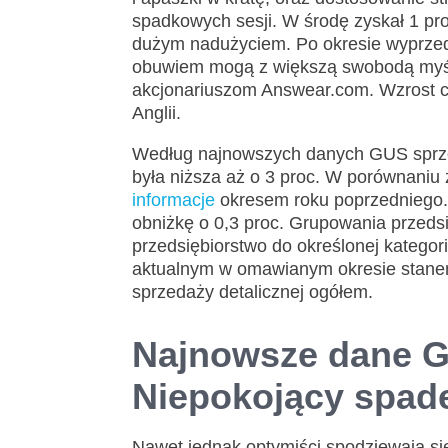
spadkowych sesji. W środę zyskał 1 pro
dużym nadużyciem. Po okresie wyprzed
obuwiem mogą z większą swobodą myśleć
akcjonariuszom Answear.com. Wzrost c
Anglii.
Według najnowszych danych GUS sprzed
była niższa aż o 3 proc. W porównani
informacje
okresem roku poprzedniego. 
obniżkę o 0,3 proc. Grupowania przeds
przedsiębiorstwo do określonej kategor
aktualnym w omawianym okresie stane
sprzedaży detalicznej ogółem.
Najnowsze dane GU
Niepokojący spad
Nawet jednak optymiści spodziewają s